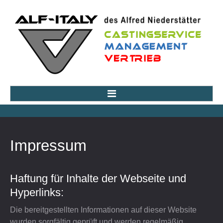
HOME
Impressum
LEISTUNGEN
Alf-Italy Casting
Haftung für Inhalte der Webseite und
Casting Projekte
Hyperlinks:
Casting Anmeldung
Die bereitgestellten Informationen auf dieser Website
wurden sorgfältig geprüft und werden regelmäßig
Künstler-Management