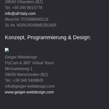
39040 Villanders (BZ)
Tel. +39 345 9015778
Aktuell
info@alf-italy.com
KONTAKT & ANFAHRT
Mwst.Nr: IT02886940218
St.-Nr. NDRLRD68M22B160F
Impressum
Konzept, Programmierung & Design:
Privacy
Geiger Webdesign
FlyCam & 360° Virtual Tours
Michaelerweg 1
39056 Welschnofen (BZ)
Tel.: +39 348 5408845
info@geiger-webdesign.com
www.geiger-webdesign.com