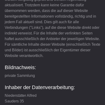
aktualisiert. Trotzdem kann keine Garantie dafür
Vereins-Management
übernommen werden, dass die auf dieser Website
bereitgestellten Informationen vollständig, richtig und in
Veranstaltungsmanagement
jedem Fall aktuell sind. Dies gilt auch für alle
Büromaterial
Verbindungen ("Links"), auf die diese Website direkt oder
indirekt verweist. Für die Inhalte der verlinkten Seiten
Drucksachen
haftet ausschließlich der Anbieter der jeweiligen Website.
Bedarfsartikel
Für sämtliche Inhalte dieser Website (einschließlich Texte
und Bilder) ist ausschließlich der Eigentümer dieser
Verein KultTour
Website verantwortlich.
ÜBER MICH
Bildnachweis:
Lebenslauf
private Sammlung
Vereinstätigkeiten
Inhaber der Datenverarbeitung:
Theatererfahrungen
Niederstätter Alfred
Filmerfahrungen
Sauders 35
Kurse